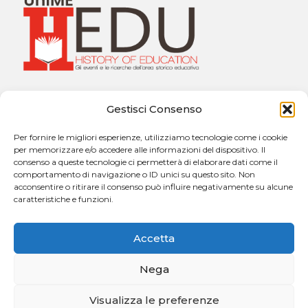
Università degli Studi di Messina
Gestisci Consenso
Dipartimento di Scienze Cognitive, Psicologiche,
Pedagogiche e degli Studi Culturali
Per fornire le migliori esperienze, utilizziamo tecnologie come i cookie
Sezione di Pedagogia “Giuseppe Catalfamo”
per memorizzare e/o accedere alle informazioni del dispositivo. Il
Via Concezione, n. 8 – 98121 Messina
consenso a queste tecnologie ci permetterà di elaborare dati come il
comportamento di navigazione o ID unici su questo sito. Non
acconsentire o ritirare il consenso può influire negativamente su alcune
caratteristiche e funzioni.
Contatti:
h.edu@unime.it
Accetta
Nega
Visualizza le preferenze