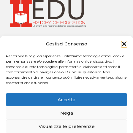
Università degli Studi di Messina
Gestisci Consenso
Dipartimento di Scienze Cognitive, Psicologiche,
Pedagogiche e degli Studi Culturali
Per fornire le migliori esperienze, utilizziamo tecnologie come i cookie
Sezione di Pedagogia “Giuseppe Catalfamo”
per memorizzare e/o accedere alle informazioni del dispositivo. Il
Via Concezione, n. 8 – 98121 Messina
consenso a queste tecnologie ci permetterà di elaborare dati come il
comportamento di navigazione o ID unici su questo sito. Non
acconsentire o ritirare il consenso può influire negativamente su alcune
caratteristiche e funzioni.
Contatti:
h.edu@unime.it
Accetta
Nega
Visualizza le preferenze
Copyright © 2026. Powered by
CIAM