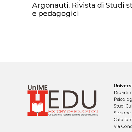
articoli
Argonauti. Rivista di Studi s
e pedagogici
Universi
Dipartim
Psicolog
Studi Cul
Sezione
Catalfa
Via Conc