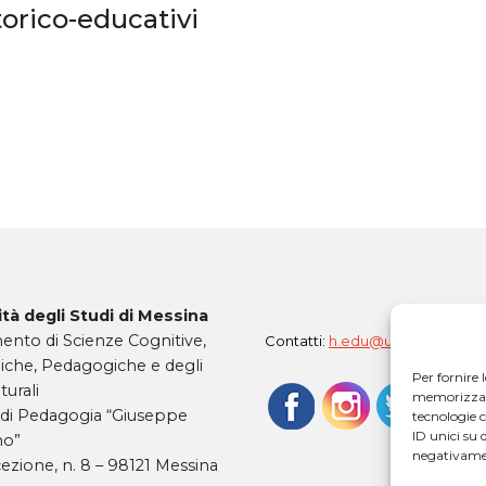
torico-educativi
tà degli Studi di Messina
ento di Scienze Cognitive,
Contatti:
h.edu@unime.it
iche, Pedagogiche e degli
Per fornire 
turali
memorizzare 
 di Pedagogia “Giuseppe
tecnologie 
ID unici su 
mo”
negativamen
ezione, n. 8 – 98121 Messina