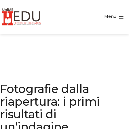
Salta
al
Menu
contenuto
HEDU
-
History
of
Education
Fotografie dalla
riapertura: i primi
risultati di
un’indagine