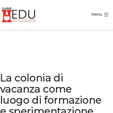
Salta
al
Menu
contenuto
HEDU
-
History
of
Education
La colonia di
vacanza come
luogo di formazione
e sperimentazione