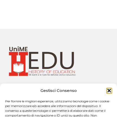
Università degli Studi di Messina
Gestisci Consenso
Dipartimento di Scienze Cognitive, Psicologiche,
Pedagogiche e degli Studi Culturali
Per fornire le migliori esperienze, utilizziamo tecnologie come i cookie
Sezione di Pedagogia “Giuseppe Catalfamo”
per memorizzare e/o accedere alle informazioni del dispositivo. Il
Via Concezione, n. 8 – 98121 Messina
consenso a queste tecnologie ci permetterà di elaborare dati come il
comportamento di navigazione o ID unici su questo sito. Non