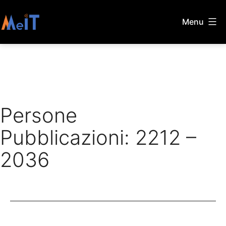
Skip
Menu
to
MeIT
content
Persone
Pubblicazioni: 2212 –
2036