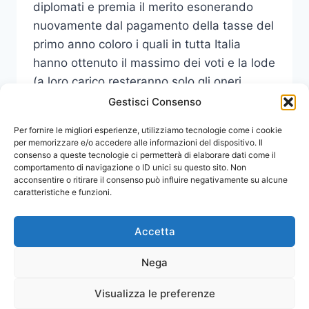
diplomati e premia il merito esonerando
nuovamente dal pagamento della tasse del
primo anno coloro i quali in tutta Italia
hanno ottenuto il massimo dei voti e la lode
(a loro carico resteranno solo gli oneri
regionali) .
Gestisci Consenso
AUGURI
Per fornire le migliori esperienze, utilizziamo tecnologie come i cookie
LEGGI DI PIÙ
AI
per memorizzare e/o accedere alle informazioni del dispositivo. Il
consenso a queste tecnologie ci permetterà di elaborare dati come il
NEODIPLOMATI
comportamento di navigazione o ID unici su questo sito. Non
DALL’UNIVERSITÀ
acconsentire o ritirare il consenso può influire negativamente su alcune
DI
caratteristiche e funzioni.
MESSINA
CHE
ESONERA
Accetta
I
CENTISTI
Nega
CON
LODE
Visualizza le preferenze
DAL
© 2026 Comunicati Stampa | Powered by
CIAM