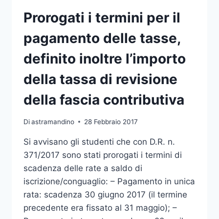
PER
ISCRIZIONI
Prorogati i termini per il
E
IMMATRICOLAZIONI
pagamento delle tasse,
SENZA
MORA
definito inoltre l’importo
E
PER
della tassa di revisione
LA
RICHIESTA
della fascia contributiva
DELL’ISEE-
U
Di
astramandino
28 Febbraio 2017
Si avvisano gli studenti che con D.R. n.
371/2017 sono stati prorogati i termini di
scadenza delle rate a saldo di
iscrizione/conguaglio: – Pagamento in unica
rata: scadenza 30 giugno 2017 (il termine
precedente era fissato al 31 maggio); –