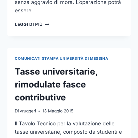
senza aggravio di mora. L’operazione potrà
essere…
DOMANI
LEGGI DI PIÙ
VIA
A
ISCRIZIONI
E
IMMATRICOLAZIONI,
COMUNICATI STAMPA UNIVERSITÀ DI MESSINA
IL
CDA
Tasse universitarie,
APPROVA
IL
rimodulate fasce
PIANO
DI
contributive
CONTRIBUZIONE
STUDENTESCA
Di
vruggeri
13 Maggio 2015
Il Tavolo Tecnico per la valutazione delle
tasse universitarie, composto da studenti e