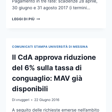
Pagamento in tre rate: scadenze 28 aprile,
30 giugno e 31 agosto 2017 (i termini…
PROROGATI
LEGGI DI PIÙ
I
TERMINI
PER
IL
PAGAMENTO
COMUNICATI STAMPA UNIVERSITÀ DI MESSINA
DELLE
TASSE,
Il CdA approva riduzione
DEFINITO
INOLTRE
del 6% sulla tassa di
L’IMPORTO
DELLA
conguaglio: MAV già
TASSA
DI
disponibili
REVISIONE
DELLA
Di
vruggeri
22 Giugno 2016
FASCIA
CONTRIBUTIVA
A seguito delle richieste emerse nell’ambito