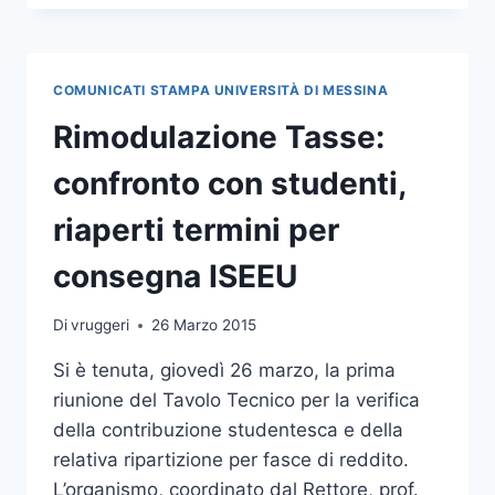
I
RATA
SLITTA
AL
COMUNICATI STAMPA UNIVERSITÀ DI MESSINA
31
MAGGIO,
Rimodulazione Tasse:
LE
ALTRE
confronto con studenti,
AL
30
riaperti termini per
GIUGNO
E
consegna ISEEU
31
LUGLIO
Di
vruggeri
26 Marzo 2015
Si è tenuta, giovedì 26 marzo, la prima
riunione del Tavolo Tecnico per la verifica
della contribuzione studentesca e della
relativa ripartizione per fasce di reddito.
L’organismo, coordinato dal Rettore, prof.