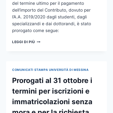
del termine ultimo per il pagamento
dell’importo del Contributo, dovuto per
l’A.A. 2019/2020 dagli studenti, dagli
specializzandi e dai dottorandi, è stato
prorogato come segue:
PROROGATI
LEGGI DI PIÙ
ULTERIORMENTE
I
TERMINI
PER
IL
COMUNICATI STAMPA UNIVERSITÀ DI MESSINA
PAGAMENTO
DELLE
Prorogati al 31 ottobre i
TASSE
termini per iscrizioni e
immatricolazioni senza
mora e per la richiesta