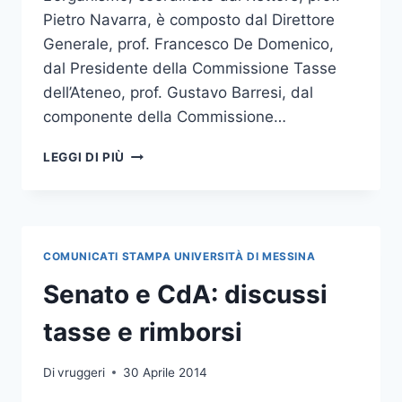
Pietro Navarra, è composto dal Direttore
Generale, prof. Francesco De Domenico,
dal Presidente della Commissione Tasse
dell’Ateneo, prof. Gustavo Barresi, dal
componente della Commissione…
RIMODULAZIONE
LEGGI DI PIÙ
TASSE:
CONFRONTO
CON
STUDENTI,
RIAPERTI
COMUNICATI STAMPA UNIVERSITÀ DI MESSINA
TERMINI
PER
Senato e CdA: discussi
CONSEGNA
ISEEU
tasse e rimborsi
Di
vruggeri
30 Aprile 2014