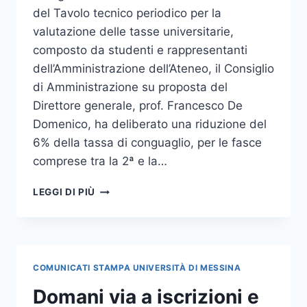
del Tavolo tecnico periodico per la
valutazione delle tasse universitarie,
composto da studenti e rappresentanti
dell’Amministrazione dell’Ateneo, il Consiglio
di Amministrazione su proposta del
Direttore generale, prof. Francesco De
Domenico, ha deliberato una riduzione del
6% della tassa di conguaglio, per le fasce
comprese tra la 2ª e la…
IL
LEGGI DI PIÙ
CDA
APPROVA
RIDUZIONE
DEL
6%
COMUNICATI STAMPA UNIVERSITÀ DI MESSINA
SULLA
TASSA
Domani via a iscrizioni e
DI