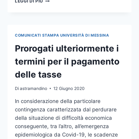
LEGGI DI PIÙ
UNIME,
NO
TAX
AREA
FINO
COMUNICATI STAMPA UNIVERSITÀ DI MESSINA
A
23.000
Prorogati ulteriormente i
EURO
E
termini per il pagamento
CENTISTI
ESENTATI
delle tasse
DAL
PAGAMENTO
Di
astramandino
12 Giugno 2020
TASSE
In considerazione della particolare
contingenza caratterizzata dal perdurare
della situazione di difficoltà economica
conseguente, tra l’altro, all’emergenza
epidemiologica da Covid-19, le scadenze