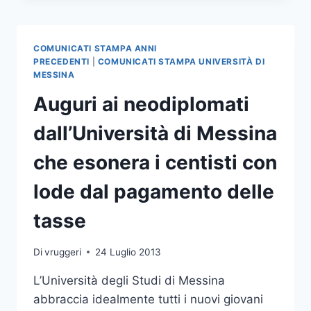
PER
L’AUTODETERMINAZIONE
DEL
COMUNICATI STAMPA ANNI
LIVELLO
PRECEDENTI
|
COMUNICATI STAMPA UNIVERSITÀ DI
DI
MESSINA
CONTRIBUZIONE
Auguri ai neodiplomati
DEGLI
STUDENTI
dall’Università di Messina
che esonera i centisti con
lode dal pagamento delle
tasse
Di
vruggeri
24 Luglio 2013
L’Università degli Studi di Messina
abbraccia idealmente tutti i nuovi giovani