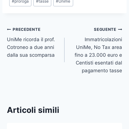
#
proroga
#
tasse
#
Unime
articolo:
Navigazione
PRECEDENTE
SEGUENTE
UniMe ricorda il prof.
Immatricolazioni
articoli
Cotroneo a due anni
UniMe, No Tax area
dalla sua scomparsa
fino a 23.000 euro e
Centisti esentati dal
pagamento tasse
Articoli simili