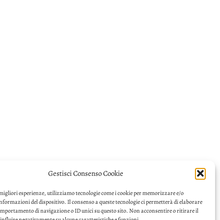
Gestisci Consenso Cookie
 migliori esperienze, utilizziamo tecnologie come i cookie per memorizzare e/o
informazioni del dispositivo. Il consenso a queste tecnologie ci permetterà di elaborare
omportamento di navigazione o ID unici su questo sito. Non acconsentire o ritirare il
nfluire negativamente su alcune caratteristiche e funzioni.