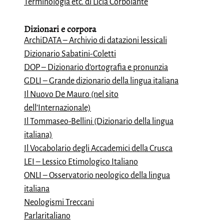
Terminologia etc. di Licia Corbolante
Dizionari e
corpora
ArchiDATA – Archivio di datazioni lessicali
Dizionario Sabatini-Coletti
DOP – Dizionario d’ortografia e pronunzia
GDLI – Grande dizionario della lingua italiana
Il Nuovo De Mauro (nel sito
dell’Internazionale)
Il Tommaseo-Bellini (Dizionario della lingua
italiana)
Il Vocabolario degli Accademici della Crusca
LEI – Lessico Etimologico Italiano
ONLI – Osservatorio neologico della lingua
italiana
Neologismi Treccani
Parlaritaliano