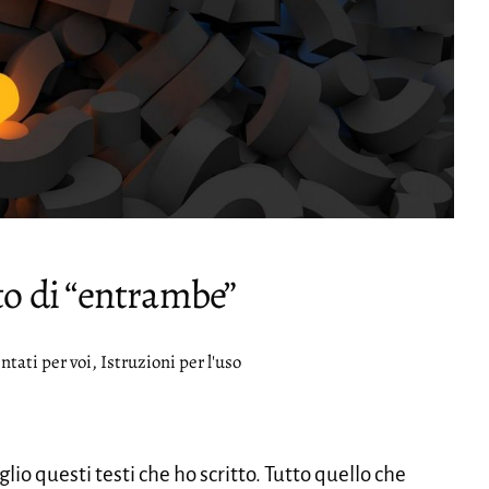
to di “entrambe”
ie:
ati per voi
,
Istruzioni per l'uso
o questi testi che ho scritto. Tutto quello che