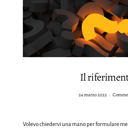
Il riferimen
Pubblicato
Categor
24 marzo 2022
Comment
Volevo chiedervi una mano per formulare megli