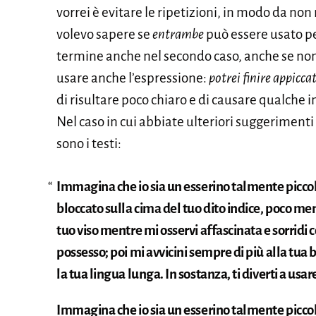
vorrei è evitare le ripetizioni, in modo da non
volevo sapere se
entrambe
può essere usato pe
termine anche nel secondo caso, anche se non s
usare anche l’espressione:
potrei finire appiccat
di risultare poco chiaro e di causare qualche
Nel caso in cui abbiate ulteriori suggerimenti 
sono i testi:
Immagina che io sia un esserino talmente piccolo 
bloccato sulla cima del tuo dito indice, poco meno
tuo viso mentre mi osservi affascinata e sorridi 
possesso; poi mi avvicini sempre di più alla tua
la tua lingua lunga. In sostanza, ti diverti a u
Immagina che io sia un esserino talmente piccolo 