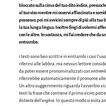
bloccato sulla cima del tuo dito indice, pressoch
al tuo viso mentre mi osservi affascinata e sorri
possesso; poi mi avvicini sempre di più alla tua
la tua lunga lingua. Inoltre fingi di volermi aff
con le altre. In sostanza, mi fai credere che da 
entrambe.
i testi sono ben scritti e in entrambi i casi l’us
riferirsi alle labbra, ma nessun lettore consi
da poter essere pronominalizzati con
entram
riferirebbe automaticamente il pronome alle l
Un altro suggerimento riguarda l’avverbio
vic
testi la frase che contiene il primo
vicino
potreb
distante dall’unghia
. In questo modo si evita a