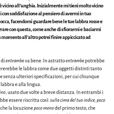
é vicino all’unghia. Inizialmente mi tieni molto vicino
di con soddisfazione al pensiero di avermi in tuo
 bocca, facendomi guardare bene le tue labbra rosse e
errare con questa, come anche di sfiorarmi e baciarmi
un momento all’altro potrei finire appiccicato ad
o di
entrambe
va bene. In astratto
entrambe
potrebbe
dererebbe le labbra come due oggetti distinti tanto
be
senza ulteriori specificazioni, per cui chiunque
abbra e alla lingua.
ino
, usato due volte a breve distanza. In entrambi i
be essere riscritta così:
sulla cima del tuo indice, poco
nche la locuzione
poco meno
del primo testo, che