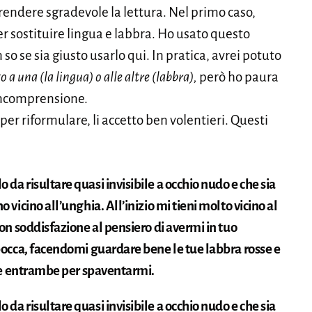
 rendere sgradevole la lettura. Nel primo caso,
r sostituire lingua e labbra. Ho usato questo
o se sia giusto usarlo qui. In pratica, avrei potuto
o a una (la lingua) o alle altre (labbra),
però ho paura
 incomprensione.
per riformulare, li accetto ben volentieri. Questi
da risultare quasi invisibile a occhio nudo e che sia
 vicino all’unghia. All’inizio mi tieni molto vicino al
con soddisfazione al pensiero di avermi in tuo
 bocca, facendomi guardare bene le tue labbra rosse e
sare entrambe per spaventarmi.
da risultare quasi invisibile a occhio nudo e che sia