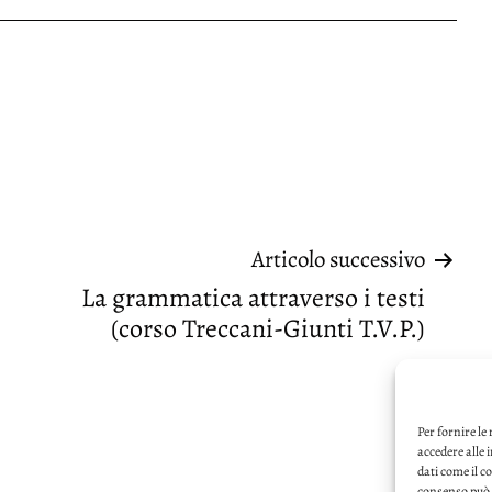
Articolo successivo
La grammatica attraverso i testi
(corso Treccani-Giunti T.V.P.)
Per fornire le
accedere alle 
dati come il c
consenso può i