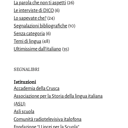
La parola che non ti aspetti
(26)
Le interviste di DICO
(6)
Lo sapevate che?
(24)
Segnalazioni bibliografiche
(10)
Senza categoria
(6)
Temi di lingua
(48)
Ultimissime dall'italiano
(35)
SEGNALIBRI
Istituzioni
Accademia della Crusca
Associazione per la Storia della lingua italiana
(ASLI)
Asli scuola
Comunità radiotelevisiva italofona
Fondazione “I Lincei per la Scuola”