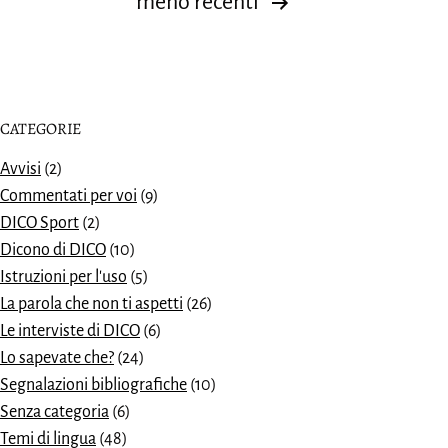
Paginazione
meno recenti
degli
articoli
CATEGORIE
Avvisi
(2)
Commentati per voi
(9)
DICO Sport
(2)
Dicono di DICO
(10)
Istruzioni per l'uso
(5)
La parola che non ti aspetti
(26)
Le interviste di DICO
(6)
Lo sapevate che?
(24)
Segnalazioni bibliografiche
(10)
Senza categoria
(6)
Temi di lingua
(48)