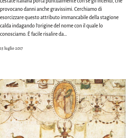
L’estate italiana porta puntualmente con sé gli incendi, che
provocano danni anche gravissimi. Cerchiamo di
esorcizzare questo attributo immancabile della stagione
calda indagando l’origine del nome con il quale lo
conosciamo. È facile risalire da…
Pubblicato
15 luglio 2017