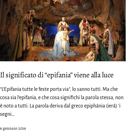
Il significato di “epifania” viene alla luce
“L’Epifania tutte le feste porta via”, lo sanno tutti. Ma che
cosa sia l’epifania, e che cosa significhi la parola stessa, non
è noto a tutti. La parola deriva dal greco epiphánia (ierá) ‘i
segni…
Pubblicato
6 gennaio 2016