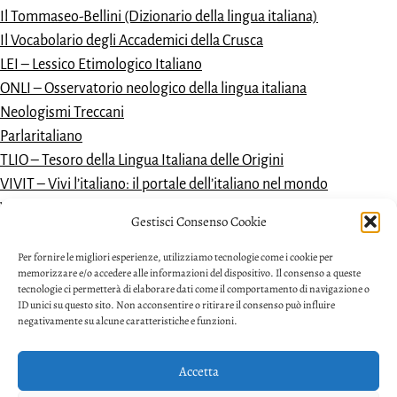
Il Tommaseo-Bellini (Dizionario della lingua italiana)
Il Vocabolario degli Accademici della Crusca
LEI – Lessico Etimologico Italiano
ONLI – Osservatorio neologico della lingua italiana
Neologismi Treccani
Parlaritaliano
TLIO – Tesoro della Lingua Italiana delle Origini
VIVIT – Vivi l’italiano: il portale dell’italiano nel mondo
Vocabolario dantesco
Gestisci Consenso Cookie
VoDIM – Vocabolario dell’italiano moderno
Per fornire le migliori esperienze, utilizziamo tecnologie come i cookie per
memorizzare e/o accedere alle informazioni del dispositivo. Il consenso a queste
tecnologie ci permetterà di elaborare dati come il comportamento di navigazione o
ID unici su questo sito. Non acconsentire o ritirare il consenso può influire
negativamente su alcune caratteristiche e funzioni.
Accetta
Privacy