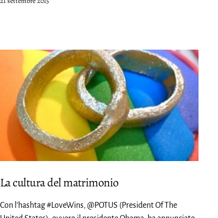
Pubblicato
21 settembre 2015
La cultura del matrimonio
Con l’hashtag #LoveWins, @POTUS (President Of The