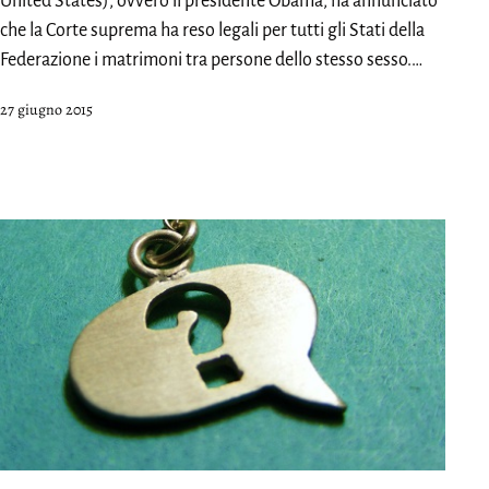
United States), ovvero il presidente Obama, ha annunciato
che la Corte suprema ha reso legali per tutti gli Stati della
Federazione i matrimoni tra persone dello stesso sesso.…
Pubblicato
27 giugno 2015