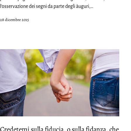
l’osservazione dei segni da parte degli àuguri,…
Pubblicato
28 dicembre 2015
Credetemi sulla fiducia, o sulla fidanza, che