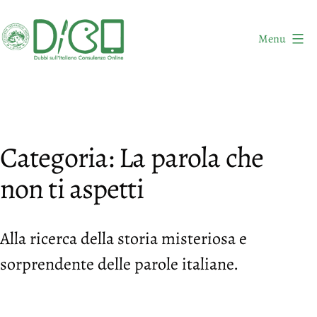
Salta
al
Menu
contenuto
DICO
-
Dubbi
sull'Italiano
Categoria:
La parola che
Consulenza
Online
non ti aspetti
Alla ricerca della storia misteriosa e
sorprendente delle parole italiane.