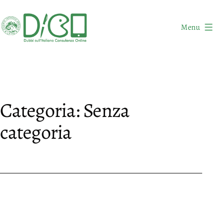
Salta
al
Menu
contenuto
DICO
-
Dubbi
sull'Italiano
Categoria:
Senza
Consulenza
Online
categoria