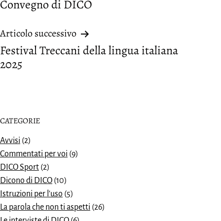
Convegno di DICO
articoli
Articolo successivo
Festival Treccani della lingua italiana
2025
CATEGORIE
Avvisi
(2)
Commentati per voi
(9)
DICO Sport
(2)
Dicono di DICO
(10)
Istruzioni per l'uso
(5)
La parola che non ti aspetti
(26)
Le interviste di DICO
(6)