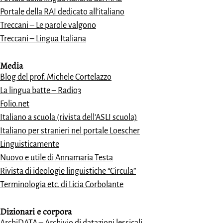
Portale della RAI dedicato all’italiano
Treccani – Le parole valgono
Treccani – Lingua Italiana
Media
Blog del prof. Michele Cortelazzo
La lingua batte – Radio3
Folio.net
Italiano a scuola (rivista dell’ASLI scuola)
Italiano per stranieri nel portale Loescher
Linguisticamente
Nuovo e utile di Annamaria Testa
Rivista di ideologie linguistiche “Circula”
Terminologia etc. di Licia Corbolante
Dizionari e
corpora