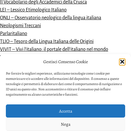
Il Vocabolario degli Accademici della Crusca
LEI – Lessico Etimologico Italiano
ONLI – Osservatorio neologico della lingua italiana
Neologismi Treccani
Parlaritaliano
TLIO – Tesoro della Lingua Italiana delle Origini
VIVIT – Vivi l’italiano: il portale dell’italiano nel mondo
Vocabolario dantesco
Gestisci Consenso Cookie
VoDIM – Vocabolario dell’italiano moderno
Per fornire le migliori esperienze, utilizziamo tecnologie come i cookie per
memorizzare e/o accedere alle informazioni del dispositivo. Il consenso a queste
tecnologie ci permetterà di elaborare dati come il comportamento di navigazione o
ID unici su questo sito. Non acconsentire o ritirare il consenso può influire
negativamente su alcune caratteristiche e funzioni.
Accetta
Privacy
Nega
Facebook
Twitter
Youtube