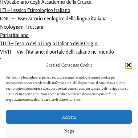
Il Vocabolario degli Accademici della Crusca
LEI – Lessico Etimologico Italiano
ONLI – Osservatorio neologico della lingua italiana
Neologismi Treccani
Parlaritaliano
TLIO – Tesoro della Lingua Italiana delle Origini
VIVIT – Vivi l’italiano: il portale dell’italiano nel mondo
Vocabolario dantesco
Gestisci Consenso Cookie
VoDIM – Vocabolario dell’italiano moderno
Per fornire le migliori esperienze, utilizziamo tecnologie come i cookie per
memorizzare e/o accedere alle informazioni del dispositivo. Il consenso a queste
tecnologie ci permetterà di elaborare dati come il comportamento di navigazione o
ID unici su questo sito. Non acconsentire o ritirare il consenso può influire
negativamente su alcune caratteristiche e funzioni.
Accetta
Privacy
Nega
Facebook
Twitter
Youtube