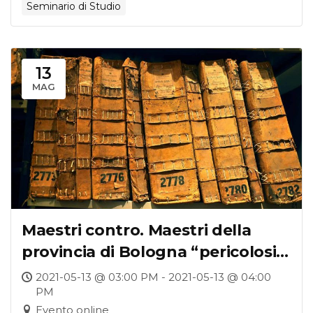
Seminario di Studio
13
MAG
Maestri contro. Maestri della
provincia di Bologna “pericolosi
per la sicurezza dello Stato”
2021-05-13 @ 03:00 PM - 2021-05-13 @ 04:00
PM
Evento online