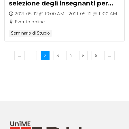
selezione degli insegnanti per
la “Colonia-scuola Antonio
2021-05-12 @ 10:00 AM - 2021-05-12 @ 11:00 AM
Marro”
Evento online
Seminario di Studio
←
1
2
3
4
5
6
→