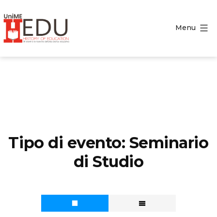
Salta
al
Menu
contenuto
HEDU
-
History
of
Education
Tipo di evento:
Seminario
di Studio