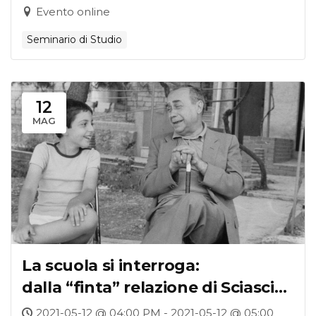
connessioni e riflessioni
Evento online
Seminario di Studio
12
MAG
La scuola si interroga:
dalla “finta” relazione di Sciascia
alle storie vere di Starnone
2021-05-12 @ 04:00 PM - 2021-05-12 @ 05:00