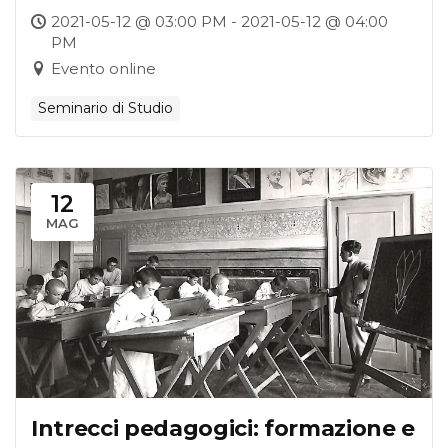
prospettive di ricerca nelle carte
2021-05-12 @ 03:00 PM - 2021-05-12 @ 04:00
PM
del Casellario Politico Centrale
Evento online
Seminario di Studio
12
MAG
Intrecci pedagogici: formazione e