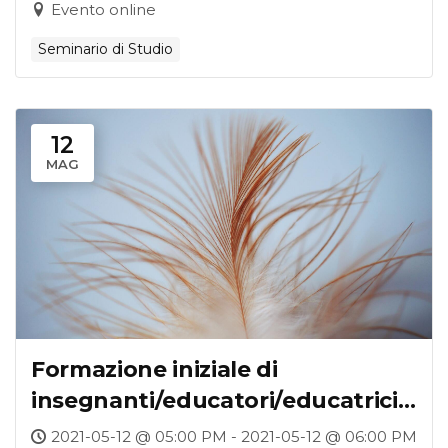
Evento online
Seminario di Studio
12
MAG
Formazione iniziale di
insegnanti/educatori/educatrici
dell’infanzia e “idea di bambino”:
2021-05-12 @ 05:00 PM - 2021-05-12 @ 06:00 PM