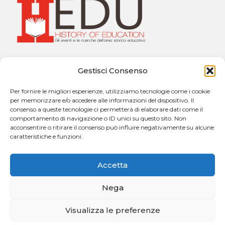
Università degli Studi di Messina
Gestisci Consenso
Dipartimento di Scienze Cognitive, Psicologiche,
Pedagogiche e degli Studi Culturali
Per fornire le migliori esperienze, utilizziamo tecnologie come i cookie
Sezione di Pedagogia “Giuseppe Catalfamo”
per memorizzare e/o accedere alle informazioni del dispositivo. Il
Via Concezione, n. 8 – 98121 Messina
consenso a queste tecnologie ci permetterà di elaborare dati come il
comportamento di navigazione o ID unici su questo sito. Non
acconsentire o ritirare il consenso può influire negativamente su alcune
caratteristiche e funzioni.
Contatti:
h.edu@unime.it
Accetta
Nega
Visualizza le preferenze
Copyright © 2026. Powered by
CIAM