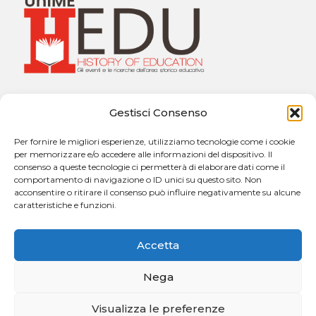
Università degli Studi di Messina
Gestisci Consenso
Dipartimento di Scienze Cognitive, Psicologiche,
Pedagogiche e degli Studi Culturali
Per fornire le migliori esperienze, utilizziamo tecnologie come i cookie
Sezione di Pedagogia “Giuseppe Catalfamo”
per memorizzare e/o accedere alle informazioni del dispositivo. Il
Via Concezione, n. 8 – 98121 Messina
consenso a queste tecnologie ci permetterà di elaborare dati come il
comportamento di navigazione o ID unici su questo sito. Non
acconsentire o ritirare il consenso può influire negativamente su alcune
caratteristiche e funzioni.
Contatti:
h.edu@unime.it
Accetta
Nega
Visualizza le preferenze