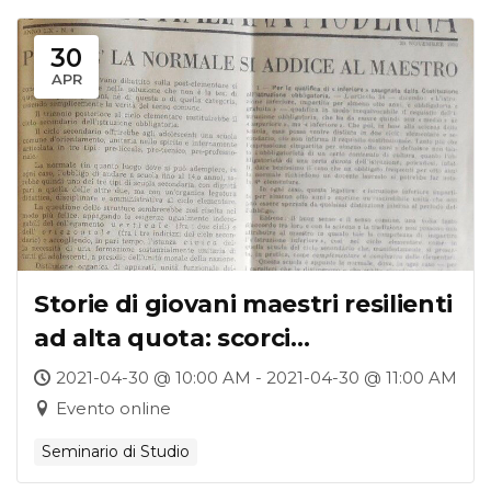
30
APR
Storie di giovani maestri resilienti
ad alta quota: scorci
sull’esperienza pietralbina nel
2021-04-30 @ 10:00 AM - 2021-04-30 @ 11:00 AM
secondo dopoguerra
Evento online
Seminario di Studio