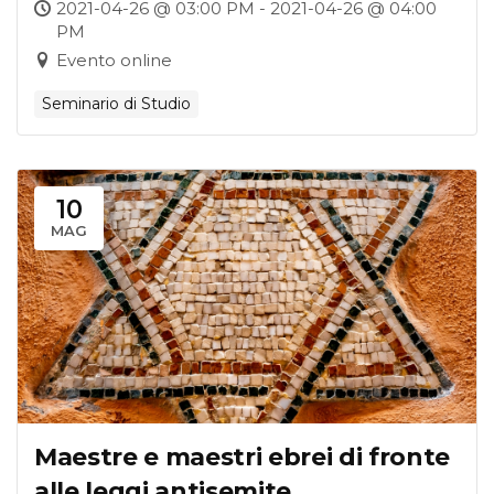
protestanti italiani
2021-04-26 @ 03:00 PM - 2021-04-26 @ 04:00
PM
Evento online
Seminario di Studio
10
MAG
Maestre e maestri ebrei di fronte
alle leggi antisemite