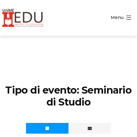
Salta
al
Menu
contenuto
HEDU
-
History
of
Education
Tipo di evento:
Seminario
di Studio