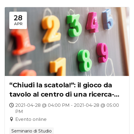
28
APR
“Chiudi la scatola!”: il gioco da
tavolo al centro di una ricerca-
formazione con gli insegnanti
2021-04-28 @ 04:00 PM - 2021-04-28 @ 05:00
PM
della scuola primaria
Evento online
Seminario di Studio