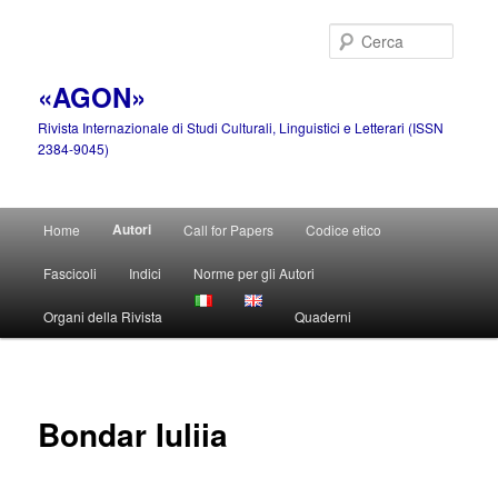
Vai
al
Cerca
contenuto
principale
«AGON»
Rivista Internazionale di Studi Culturali, Linguistici e Letterari (ISSN
2384-9045)
Menu
Autori
Home
Call for Papers
Codice etico
principale
Fascicoli
Indici
Norme per gli Autori
Organi della Rivista
Quaderni
Bondar Iuliia