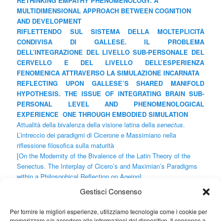
RETHINKING EMPATHY PHENOMENOLOGY. A
MULTIDIMENSIONAL APPROACH BETWEEN COGNITION
AND DEVELOPMENT
RIFLETTENDO SUL SISTEMA DELLA MOLTEPLICITÀ
CONDIVISA DI GALLESE. IL PROBLEMA
DELL’INTEGRAZIONE DEL LIVELLO SUB-PERSONALE DEL
CERVELLO E DEL LIVELLO DELL’ESPERIENZA
FENOMENICA ATTRAVERSO LA SIMULAZIONE INCARNATA
REFLECTING UPON GALLESE’S SHARED MANIFOLD
HYPOTHESIS. THE ISSUE OF INTEGRATING BRAIN SUB-
PERSONAL LEVEL AND PHENOMENOLOGICAL
EXPERIENCE ONE THROUGH EMBODIED SIMULATION
Attualità della bivalenza della visione latina della
senectus
.
L’intreccio dei paradigmi di Cicerone e Massimiano nella
riflessione filosofica sulla maturità
[On the Modernity of the Bivalence of the Latin Theory of the
Senectus. The Interplay of Cicero’s and Maximian’s Paradigms
within a Philosophical Reflection on Ageing]
Su alcuni problemi dell’ontologia del dolore. Per un passaggio
Gestisci Consenso
dalla teoria funzionale-specifica a una fenomenologia integrata
[On Some Issues About Pain Ontology. Towards a Transition
Per fornire le migliori esperienze, utilizziamo tecnologie come i cookie per
from a Specific-Functional Theory to an Integrated
memorizzare e/o accedere alle informazioni del dispositivo. Il consenso a