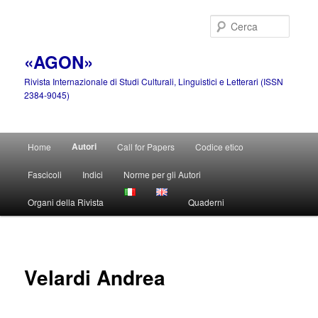
Vai
al
Cerca
contenuto
principale
«AGON»
Rivista Internazionale di Studi Culturali, Linguistici e Letterari (ISSN
2384-9045)
Menu
Autori
Home
Call for Papers
Codice etico
principale
Fascicoli
Indici
Norme per gli Autori
Organi della Rivista
Quaderni
Velardi Andrea