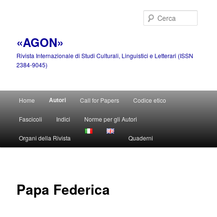
Vai
al
Cerca
contenuto
principale
«AGON»
Rivista Internazionale di Studi Culturali, Linguistici e Letterari (ISSN
2384-9045)
Menu
Autori
Home
Call for Papers
Codice etico
principale
Fascicoli
Indici
Norme per gli Autori
Organi della Rivista
Quaderni
Papa Federica