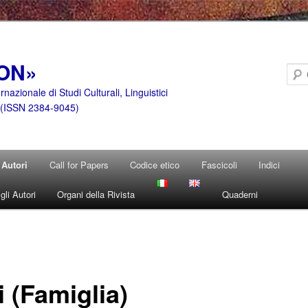
ON»
ernazionale di Studi Culturali, Linguistici
i (ISSN 2384-9045)
Autori
Call for Papers
Codice etico
Fascicoli
Indici
li Autori
Organi della Rivista
Quaderni
i (Famiglia)