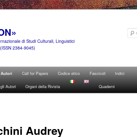
ON»
ernazionale di Studi Culturali, Linguistici
i (ISSN 2384-9045)
Autori
Call for Papers
Codice etico
Fascicoli
Indici
li Autori
Organi della Rivista
Quaderni
chini Audrey