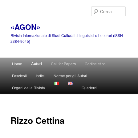
Vai
al
Cerca
contenuto
principale
«AGON»
Rivista Internazionale di Studi Culturali, Linguistici e Letterari (ISSN
2384-9045)
Menu
Autori
Home
Call for Papers
Codice etico
principale
Fascicoli
Indici
Norme per gli Autori
Organi della Rivista
Quaderni
Rizzo Cettina