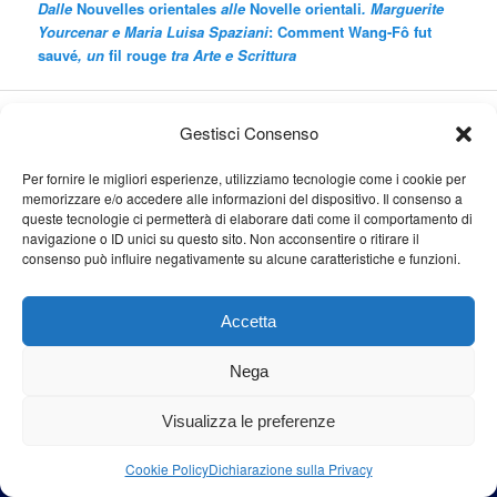
Dalle
Nouvelles orientales
alle
Novelle orientali
. Marguerite
Yourcenar e Maria Luisa Spaziani
: Comment Wang-Fô fut
sauvé
, un
fil rouge
tra Arte e Scrittura
Cerca
Gestisci Consenso
Cerca
Per fornire le migliori esperienze, utilizziamo tecnologie come i cookie per
memorizzare e/o accedere alle informazioni del dispositivo. Il consenso a
queste tecnologie ci permetterà di elaborare dati come il comportamento di
navigazione o ID unici su questo sito. Non acconsentire o ritirare il
consenso può influire negativamente su alcune caratteristiche e funzioni.
Proudly powered by WordPress
Accetta
Nega
Visualizza le preferenze
Cookie Policy
Dichiarazione sulla Privacy