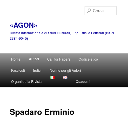
Vai
al
Cerca
contenuto
principale
«AGON»
Rivista Internazionale di Studi Culturali, Linguistici e Letterari (ISSN
2384-9045)
Menu
Autori
Home
Call for Papers
Codice etico
principale
Fascicoli
Indici
Norme per gli Autori
Organi della Rivista
Quaderni
Spadaro Erminio