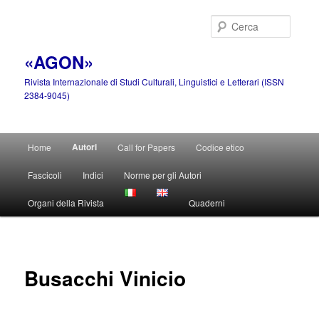
Vai
al
Cerca
contenuto
principale
«AGON»
Rivista Internazionale di Studi Culturali, Linguistici e Letterari (ISSN
2384-9045)
Menu
Autori
Home
Call for Papers
Codice etico
principale
Fascicoli
Indici
Norme per gli Autori
Organi della Rivista
Quaderni
Busacchi Vinicio