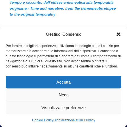
Tempo e racconto: dall’ellisse ermeneutica alla temporalità
originaria /
Time and narrative: from the hermeneutic ellipse
to the original temporality
Cerca
Gestisci Consenso
Cerca
Per fornire le migliori esperienze, utilizziamo tecnologie come i cookie per
memorizzare e/o accedere alle informazioni del dispositivo. Il consenso a
queste tecnologie ci permetterà di elaborare dati come il comportamento di
navigazione o ID unici su questo sito. Non acconsentire o ritirare il
consenso può influire negativamente su alcune caratteristiche e funzioni.
Proudly powered by WordPress
Accetta
Nega
Visualizza le preferenze
Cookie Policy
Dichiarazione sulla Privacy