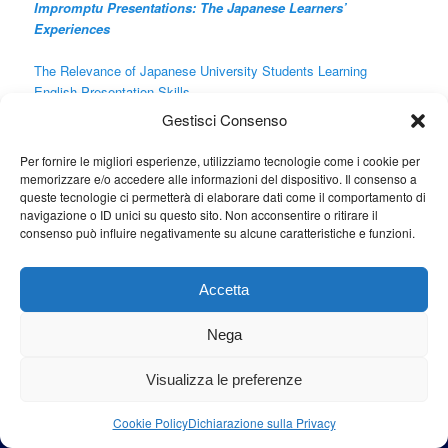
Impromptu Presentations: The Japanese Learners’
Experiences
The Relevance of Japanese University Students Learning
English Presentation Skills
Gestisci Consenso
Cerca
Per fornire le migliori esperienze, utilizziamo tecnologie come i cookie per
memorizzare e/o accedere alle informazioni del dispositivo. Il consenso a
Cerca
queste tecnologie ci permetterà di elaborare dati come il comportamento di
navigazione o ID unici su questo sito. Non acconsentire o ritirare il
consenso può influire negativamente su alcune caratteristiche e funzioni.
Proudly powered by WordPress
Accetta
Nega
Visualizza le preferenze
Cookie Policy
Dichiarazione sulla Privacy