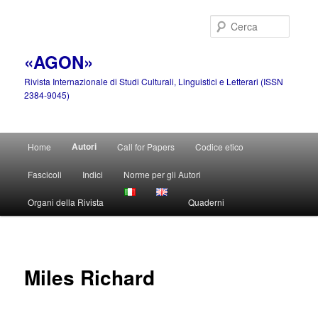
Vai
al
Cerca
contenuto
principale
«AGON»
Rivista Internazionale di Studi Culturali, Linguistici e Letterari (ISSN
2384-9045)
Menu
Autori
Home
Call for Papers
Codice etico
principale
Fascicoli
Indici
Norme per gli Autori
Organi della Rivista
Quaderni
Miles Richard