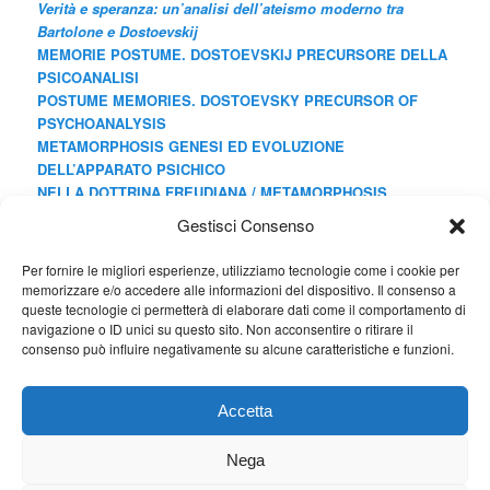
Verità e speranza: un’analisi dell’ateismo moderno tra
Bartolone e Dostoevskij
MEMORIE POSTUME. DOSTOEVSKIJ PRECURSORE DELLA
PSICOANALISI
POSTUME MEMORIES. DOSTOEVSKY PRECURSOR OF
PSYCHOANALYSIS
METAMORPHOSIS GENESI ED EVOLUZIONE
DELL’APPARATO PSICHICO
NELLA DOTTRINA FREUDIANA /
METAMORPHOSIS
GENESIS AND EVOLUTION OF THE PSYCHIC APPARATUS
Gestisci Consenso
IN THE FREUDIAN DOCTRINE
Introduzione [Introduction]
Per fornire le migliori esperienze, utilizziamo tecnologie come i cookie per
La melanconia di Leonardo [Leonardo’s Melancholy]
memorizzare e/o accedere alle informazioni del dispositivo. Il consenso a
queste tecnologie ci permetterà di elaborare dati come il comportamento di
navigazione o ID unici su questo sito. Non acconsentire o ritirare il
consenso può influire negativamente su alcune caratteristiche e funzioni.
Cerca
Cerca
Accetta
Nega