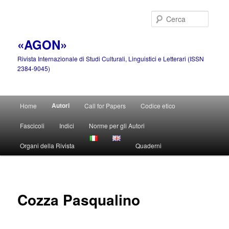
Vai
al
Cerca
contenuto
principale
«AGON»
Rivista Internazionale di Studi Culturali, Linguistici e Letterari (ISSN
2384-9045)
Menu
Autori
Home
Call for Papers
Codice etico
principale
Fascicoli
Indici
Norme per gli Autori
Organi della Rivista
Quaderni
Cozza Pasqualino