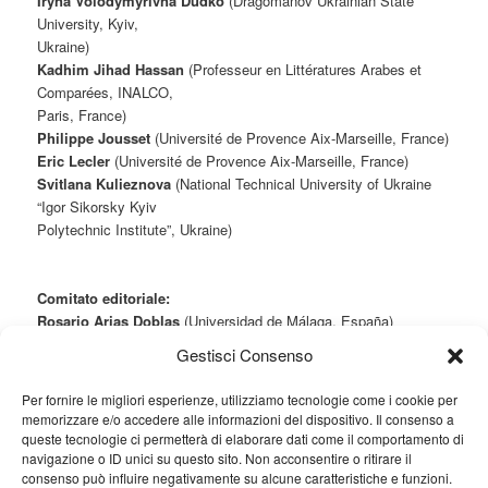
Iryna Volodymyrivna Dudko
(Dragomanov Ukrainian State
University, Kyiv,
Ukraine)
Kadhim Jihad Hassan
(Professeur en Littératures Arabes et
Comparées, INALCO,
Paris, France)
Philippe Jousset
(Université de Provence Aix-Marseille, France)
Eric Lecler
(Université de Provence Aix-Marseille, France)
Svitlana Kulieznova
(National Technical University of Ukraine
“Igor Sikorsky Kyiv
Polytechnic Institute”, Ukraine)
Comitato editoriale:
Rosario Arias Doblas
(Universidad de Málaga, España)
Francesca De Cesare
(Università di Napoli “L’Orientale”, Italia)
Gestisci Consenso
Luigi Rossi
(già Università degli Studi di Messina)
Ve-Yin Tee
(Nanzan University, Nagoya, Japan)
Per fornire le migliori esperienze, utilizziamo tecnologie come i cookie per
Giuseppe Trovato
(Università Ca’ Foscari, Venezia, Italia)
memorizzare e/o accedere alle informazioni del dispositivo. Il consenso a
Alessandra Vicentini
(Università degli Studi dell’Insubria, Italia)
queste tecnologie ci permetterà di elaborare dati come il comportamento di
navigazione o ID unici su questo sito. Non acconsentire o ritirare il
consenso può influire negativamente su alcune caratteristiche e funzioni.