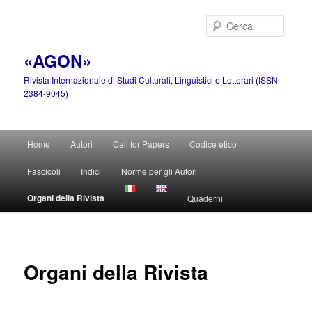
Vai
al
Cerca
contenuto
principale
«AGON»
Rivista Internazionale di Studi Culturali, Linguistici e Letterari (ISSN
2384-9045)
Menu
Home
Autori
Call for Papers
Codice etico
principale
Fascicoli
Indici
Norme per gli Autori
Organi della Rivista
Quaderni
Organi della Rivista