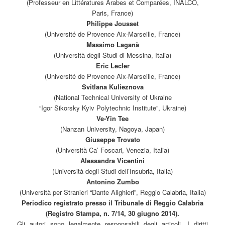
(Professeur en Littératures Arabes et Comparées, INALCO,
Paris, France)
Philippe Jousset
(Université de Provence Aix-Marseille, France)
Massimo Laganà
(Università degli Studi di Messina, Italia)
Eric Lecler
(Université de Provence Aix-Marseille, France)
Svitlana Kulieznova
(National Technical University of Ukraine
“Igor Sikorsky Kyiv Polytechnic Institute”, Ukraine)
Ve-Yin Tee
(Nanzan University, Nagoya, Japan)
Giuseppe Trovato
(Università Ca’ Foscari, Venezia, Italia)
Alessandra Vicentini
(Università degli Studi dell’Insubria, Italia)
Antonino Zumbo
(Università per Stranieri “Dante Alighieri”, Reggio Calabria, Italia)
Periodico registrato presso il Tribunale di Reggio Calabria
(Registro Stampa, n. 7/14, 30 giugno 2014).
Gli autori sono legalmente responsabili degli articoli. I diritti