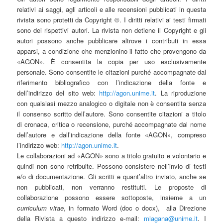
relativi ai saggi, agli articoli e alle recensioni pubblicati in questa
rivista sono protetti da Copyright ©. I diritti relativi ai testi firmati
sono dei rispettivi autori. La rivista non detiene il Copyright e gli
autori possono anche pubblicare altrove i contributi in essa
apparsi, a condizione che menzionino il fatto che provengono da
«AGON». È consentita la copia per uso esclusivamente
personale. Sono consentite le citazioni purché accompagnate dal
riferimento bibliografico con l’indicazione della fonte e
dell’indirizzo del sito web:
http://agon.unime.it
. La riproduzione
con qualsiasi mezzo analogico o digitale non è consentita senza
il consenso scritto dell’autore. Sono consentite citazioni a titolo
di cronaca, critica o recensione, purché accompagnate dal nome
dell’autore e dall’indicazione della fonte «AGON», compreso
l’indirizzo web:
http://agon.unime.it
.
Le collaborazioni ad «AGON» sono a titolo gratuito e volontario e
quindi non sono retribuite. Possono consistere nell’invio di testi
e/o di documentazione. Gli scritti e quant’altro inviato, anche se
non pubblicati, non verranno restituiti. Le proposte di
collaborazione possono essere sottoposte, insieme a un
curriculum vitae
, in formato Word (doc o docx),
alla Direzione
della Rivista a questo indirizzo e-mail:
mlagana@unime.it
. I