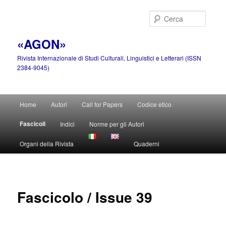
Vai
al
Cerca
contenuto
principale
«AGON»
Rivista Internazionale di Studi Culturali, Linguistici e Letterari (ISSN
2384-9045)
Menu
Home
Autori
Call for Papers
Codice etico
principale
Fascicoli
Indici
Norme per gli Autori
Organi della Rivista
Quaderni
Fascicolo / Issue 39