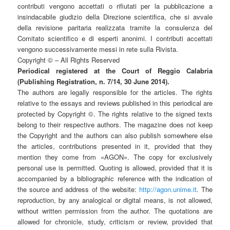
contributi vengono accettati o rifiutati per la pubblicazione a
insindacabile giudizio della Direzione scientifica, che si avvale
della revisione paritaria realizzata tramite la consulenza del
Comitato scientifico e di esperti anonimi. I contributi accettati
vengono successivamente messi in rete sulla Rivista.
Copyright © – All Rights Reserved
Periodical registered at the Court of Reggio Calabria
(Publishing Registration, n. 7/14, 30 June 2014).
The authors are legally responsible for the articles. The rights
relative to the essays and reviews published in this periodical are
protected by Copyright ©. The rights relative to the signed texts
belong to their respective authors. The magazine does not keep
the Copyright and the authors can also publish somewhere else
the articles, contributions presented in it, provided that they
mention they come from «AGON». The copy for exclusively
personal use is permitted. Quoting is allowed, provided that it is
accompanied by a bibliographic reference with the indication of
the source and address of the website:
http://agon.unime.it
.
The
reproduction, by any analogical or digital means, is not allowed,
without written permission from the author. The quotations are
allowed for chronicle, study, criticism or review, provided that