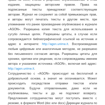
издании, защищены авторским правом. Права на
подписанные тексты принадлежат соответствующим
авторам. Журнал не сохраняет за собой примыкающих прав,
и авторы могут печатать тексты в другом месте, при
упоминании что ранее произведение опубликовано в журнале
«AGON». Разрешена копия текста для использования в
сугубо личных целях. Разрешены цитаты, в случае если
сопровождается библиографической ссылкой на источник и
адрес в интернете:
http://agon.unime.it
. Воспроизведение
любым цифровым или аналогичным методом, не разрешено
без письменного согласия автора. Разрешены цитаты для
хроники, критики или рецензии, если сопровождаемы именем
автора и указанием источника «AGON», включая веб адрес:
http://agon.unime.it
.
Сотрудничество с «AGON» происходит на бесплатной и
добровольной основе, а значит не оплачивается. Может
происходить посредством отправки текстов и/или
документов. Будучи отправленными, даже если не
опубликованы, тексты и др. не подлежат возврату.
Предложения сотрудничества могут поступать вместе с
резюме
, в формате Word (doc или docx) Дирекции журнала по