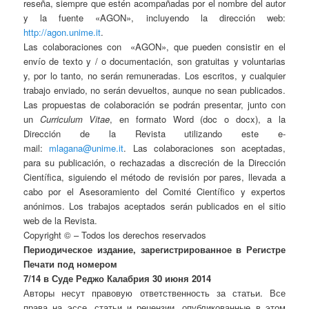
reseña, siempre que estén acompañadas por el nombre del autor
y la fuente «AGON», incluyendo la dirección web:
http://agon.unime.it
.
Las colaboraciones con
«AGON», que pueden consistir en el
envío de texto y / o documentación, son gratuitas y voluntarias
y, por lo tanto, no serán remuneradas. Los escritos, y cualquier
trabajo enviado, no serán devueltos, aunque no sean publicados.
Las propuestas de colaboración se podrán presentar, junto con
un
Curriculum Vitae
, en formato Word (doc o docx), a la
Dirección de la Revista utilizando este e-
mail:
mlagana@unime.it
. Las colaboraciones son aceptadas,
para su publicación, o rechazadas a discreción de la Dirección
Científica, siguiendo el método de revisión por pares, llevada a
cabo por el Asesoramiento del Comité Científico y expertos
anónimos. Los trabajos aceptados serán publicados en el sitio
web de la Revista.
Copyright © – Todos los derechos reservados
Периодическое издание, зарегистрированное в Регистре
Печати под номером
7/14 в Суде Реджо Калабрия 30 июня 2014
Авторы несут правовую ответственность за статьи. Все
права на эссе, статьи и рецензии, опубликованные в этом