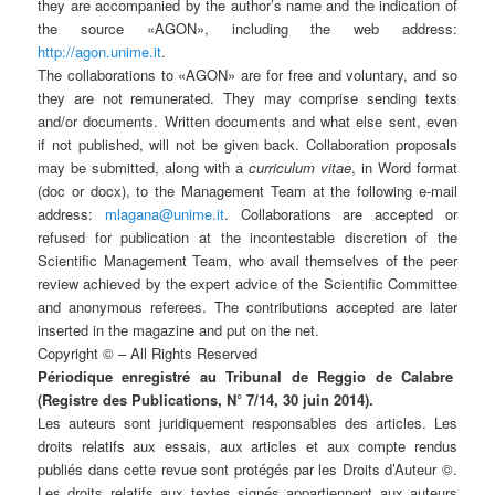
they are accompanied by the author’s name and the indication of
the source
«AGON», including the web address:
http://agon.unime.it
.
The collaborations to «AGON» are for free and voluntary, and so
they are not remunerated. They may comprise sending texts
and/or documents. Written documents and what else sent, even
if not published, will not be given back. Collaboration proposals
may be submitted, along with a
curriculum vitae
, in Word format
(doc or docx), to the Management Team at the following e-mail
address:
mlagana@unime.it
. Collaborations are accepted or
refused for publication at the incontestable discretion of the
Scientific Management Team, who avail themselves of the peer
review achieved by the expert advice of the Scientific Committee
and anonymous referees. The contributions accepted are later
inserted in the magazine and put on the net.
Copyright © – All Rights Reserved
Périodique enregistré au Tribunal de Reggio de Calabre
(Registre des Publications, N° 7/14, 30 juin 2014).
Les auteurs sont juridiquement responsables des articles. Les
droits relatifs aux essais, aux articles et aux compte rendus
publiés dans cette revue sont protégés par les Droits d’Auteur ©.
Les droits relatifs aux textes signés appartiennent aux auteurs