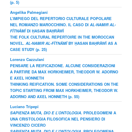
(p. 5)
Angelika Palmegiani
L’IMPIEGO DEL REPERTORIO CULTURALE POPOLARE
NEL ROMANZO MAROCCHINO. IL CASO DI
AL-NAMIR AL-
FĪTNĀMĪ
DI ḤASAN BAḤRĀWĪ
THE FOLK CULTURAL REPERTOIRE IN THE MOROCCAN
NOVEL.
AL-NAMIR AL-FĪTNĀMĪ
BY ḤASAN BAḤRĀWĪ AS A
CASE STUDY
(
p. 25)
Lorenzo Cazzulani
PENSARE LA REIFICAZIONE. ALCUNE CONSIDERAZIONI
A PARTIRE DA MAX HORKHEIMER, THEODOR W. ADORNO
E AXEL HONNETH
THINKING REIFICATION. SOME CONSIDERATIONS ON THE
TOPIC STARTING FROM MAX HORKHEIMER, THEODOR W.
ADORNO AND AXEL HONNETH (p. 55)
Luciano Tripepi
SAPIENZA MUTA, DIO E L’ONTOLOGIA
. PROLEGOMENI A
UNA CRISTOLOGIA FILOSOFICA NEL PENSIERO DI
VINCENZO CICERO
SAPIENZA MUTA, DIO E L’ONTOLOGIA
.
PROLEGOMENA