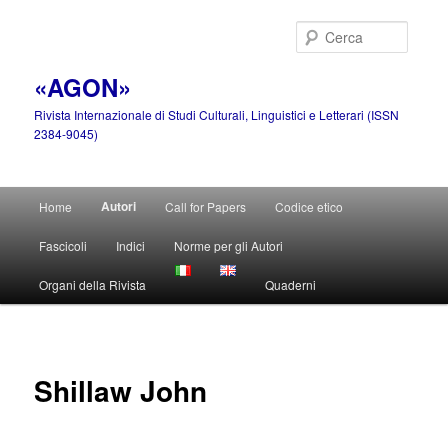
Vai
al
Cerca
contenuto
principale
«AGON»
Rivista Internazionale di Studi Culturali, Linguistici e Letterari (ISSN
2384-9045)
Menu
Autori
Home
Call for Papers
Codice etico
principale
Fascicoli
Indici
Norme per gli Autori
Organi della Rivista
Quaderni
Shillaw John