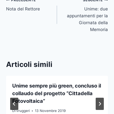
Navigazione
PRECEDENTE
SEGUENTE
Nota del Rettore
Unime: due
articoli
appuntamenti per la
Giornata della
Memoria
Articoli simili
Unime sempre più green, concluso il
collaudo del progetto “Cittadella
Fotovoltaica”
Di
vruggeri
13 Novembre 2019