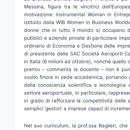
Messina, figura tra le vincitrici dell’Eu
motivazione: Instrumental Woman in Entrepr
istituito dalla WIB Women in Business Worldw
donne che in tutto il mondo si occupano di 
pubblici e aziende private di particolare imp
ordinario di Economia e Gestione delle impres
di presidente della SAC Società Aeroporti C
in Italia (8 milioni ad ottobre), nonché quell
premio – commenta la docente – non è punto 
svolto finora in sede accademica, portando av
della conoscenza scientifica e tecnologica e 
settore aeroportuale, in particolare, rappres
in grado di rafforzare la competitività delle 
semplici ‘gestori’ a imprese capaci di incrementa
Nel suo curriculum, la prof.ssa Baglieri, ch