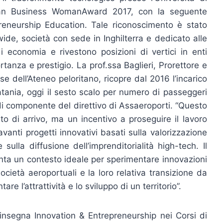
ropean Business WomanAward 2017, con la seguente
eneurship Education. Tale riconoscimento è stato
ide, società con sede in Inghilterra e dedicato alle
economia e rivestono posizioni di vertici in enti
ortanza e prestigio.
La prof.ssa Baglieri, Prorettore e
e dell’Ateneo peloritano, ricopre dal 2016 l’incarico
atania,
oggi
il sesto scalo per numero di passeggeri
o di componente del direttivo di Assaeroporti. “Questo
di arrivo, ma un incentivo a proseguire il lavoro
anti progetti innovativi basati sulla valorizzazione
sulla diffusione dell’imprenditorialità high-tech. Il
enta un contesto ideale per sperimentare innovazioni
società aeroportuali e la loro relativa transizione da
re l’attrattività e lo sviluppo di un territorio”.
e insegna Innovation & Entrepreneurship nei Corsi di