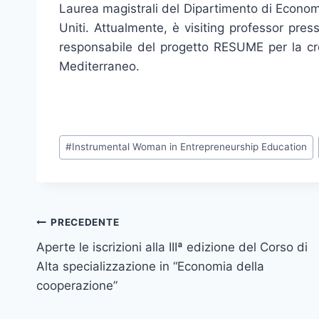
Laurea magistrali del Dipartimento di Econom
Uniti. Attualmente, è visiting professor pres
responsabile del progetto RESUME per la cre
Mediterraneo.
Tag
#
Instrumental Woman in Entrepreneurship Education
articolo:
Navigazione
PRECEDENTE
Aperte le iscrizioni alla IIIª edizione del Corso di
articoli
Alta specializzazione in “Economia della
cooperazione”