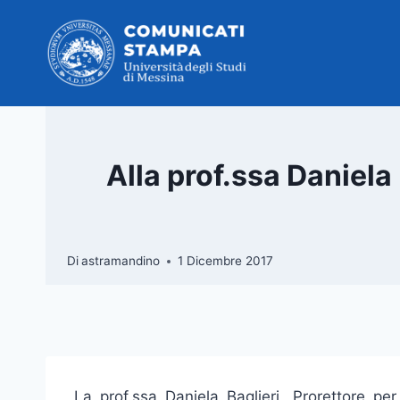
Salta
al
contenuto
Alla prof.ssa Daniela
Di
astramandino
1 Dicembre 2017
La prof.ssa Daniela Baglieri, Prorettore per