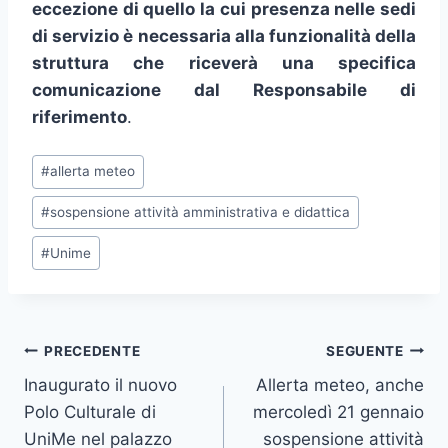
eccezione di quello la cui presenza nelle sedi
di servizio è necessaria alla funzionalità della
struttura che riceverà una specifica
comunicazione dal Responsabile di
riferimento
.
Tag
#
allerta meteo
articolo:
#
sospensione attività amministrativa e didattica
#
Unime
Navigazione
PRECEDENTE
SEGUENTE
Inaugurato il nuovo
Allerta meteo, anche
articoli
Polo Culturale di
mercoledì 21 gennaio
UniMe nel palazzo
sospensione attività