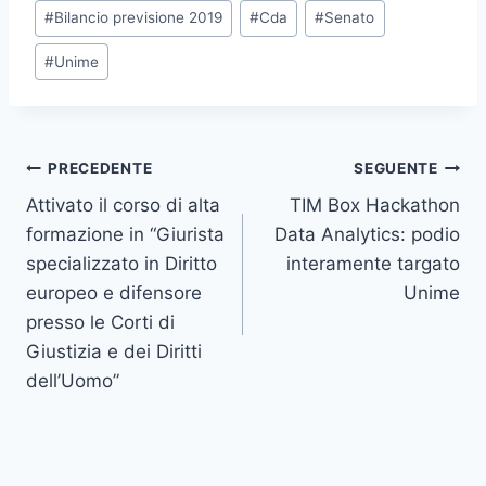
Tag
#
Bilancio previsione 2019
#
Cda
#
Senato
articolo:
#
Unime
Navigazione
PRECEDENTE
SEGUENTE
Attivato il corso di alta
TIM Box Hackathon
articoli
formazione in “Giurista
Data Analytics: podio
specializzato in Diritto
interamente targato
europeo e difensore
Unime
presso le Corti di
Giustizia e dei Diritti
dell’Uomo”