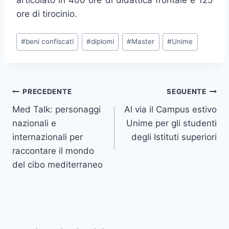
articolato in 400 ore di didattica frontale e 125
ore di tirocinio.
Tag
#
beni confiscati
#
diplomi
#
Master
#
Unime
articolo:
Navigazione
PRECEDENTE
SEGUENTE
Med Talk: personaggi
Al via il Campus estivo
articoli
nazionali e
Unime per gli studenti
internazionali per
degli Istituti superiori
raccontare il mondo
del cibo mediterraneo