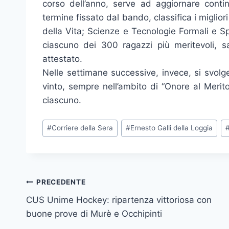
corso dell’anno, serve ad aggiornare cont
termine fissato dal bando, classifica i miglior
della Vita; Scienze e Tecnologie Formali e Sp
ciascuno dei 300 ragazzi più meritevoli,
attestato.
Nelle settimane successive, invece, si svol
vinto, sempre nell’ambito di “Onore al Merit
ciascuno.
Tag
#
Corriere della Sera
#
Ernesto Galli della Loggia
articolo:
Navigazione
PRECEDENTE
CUS Unime Hockey: ripartenza vittoriosa con
articoli
buone prove di Murè e Occhipinti