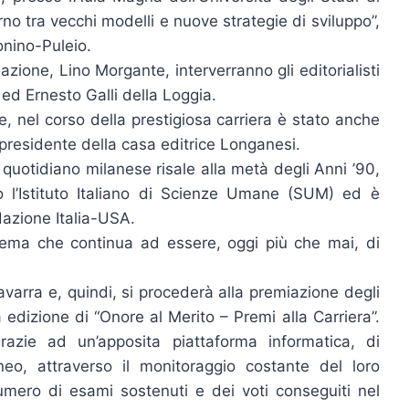
no tra vecchi modelli e nuove strategie di sviluppo”,
onino-Puleio.
zione, Lino Morgante, interverranno gli editorialisti
i ed Ernesto Galli della Loggia.
re, nel corso della prestigiosa carriera è stato anche
 presidente della casa editrice Longanesi.
l quotidiano milanese risale alla metà degli Anni ’90,
 l’Istituto Italiano di Scienze Umane (SUM) ed è
azione Italia-USA.
n tema che continua ad essere, oggi più che mai, di
Navarra e, quindi, si procederà alla premiazione degli
edizione di “Onore al Merito – Premi alla Carriera”.
azie ad un’apposita piattaforma informatica, di
eneo, attraverso il monitoraggio costante del loro
numero di esami sostenuti e dei voti conseguiti nel