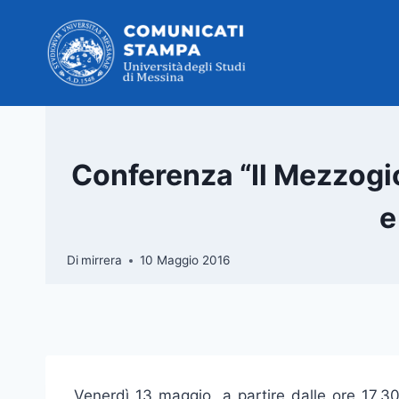
Salta
al
contenuto
Conferenza “Il Mezzogio
e
Di
mirrera
10 Maggio 2016
Venerdì 13 maggio, a partire dalle ore 17,30