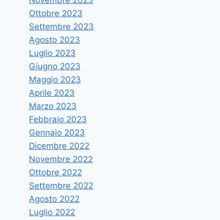
Ottobre 2023
Settembre 2023
Agosto 2023
Luglio 2023
Giugno 2023
Maggio 2023
Aprile 2023
Consegnati i camici agli
Marzo 2023
specializzandi di Medicina
Febbraio 2023
Di
astramandino
23 Febbraio 2021
Gennaio 2023
Dicembre 2022
Novembre 2022
Ottobre 2022
Settembre 2022
Agosto 2022
Luglio 2022