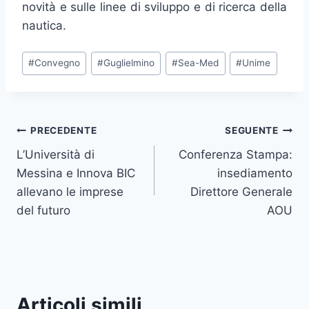
novità e sulle linee di sviluppo e di ricerca della
nautica.
Tag
#
Convegno
#
Guglielmino
#
Sea-Med
#
Unime
articolo:
Navigazione
PRECEDENTE
SEGUENTE
L’Università di
Conferenza Stampa:
articoli
Messina e Innova BIC
insediamento
allevano le imprese
Direttore Generale
del futuro
AOU
Articoli simili