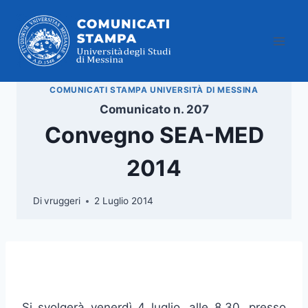
Salta
al
contenuto
COMUNICATI STAMPA UNIVERSITÀ DI MESSINA
Comunicato n. 207
Convegno SEA-MED
2014
Di
vruggeri
2 Luglio 2014
Si svolgerà venerdì 4 luglio, alle 8.30, presso