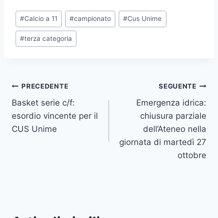
Tag
#
Calcio a 11
#
campionato
#
Cus Unime
articolo:
#
terza categoria
Navigazione
PRECEDENTE
SEGUENTE
Basket serie c/f:
Emergenza idrica:
articoli
esordio vincente per il
chiusura parziale
CUS Unime
dell’Ateneo nella
giornata di martedì 27
ottobre