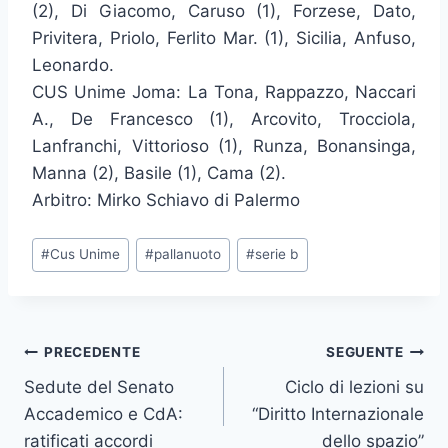
(2), Di Giacomo, Caruso (1), Forzese, Dato,
Privitera, Priolo, Ferlito Mar. (1), Sicilia, Anfuso,
Leonardo.
CUS Unime Joma: La Tona, Rappazzo, Naccari
A., De Francesco (1), Arcovito, Trocciola,
Lanfranchi, Vittorioso (1), Runza, Bonansinga,
Manna (2), Basile (1), Cama (2).
Arbitro: Mirko Schiavo di Palermo
Tag
#
Cus Unime
#
pallanuoto
#
serie b
articolo:
Navigazione
PRECEDENTE
SEGUENTE
Sedute del Senato
Ciclo di lezioni su
articoli
Accademico e CdA:
“Diritto Internazionale
ratificati accordi
dello spazio”