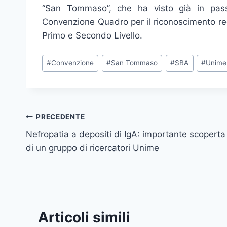
“San Tommaso”, che ha visto già in pass
Convenzione Quadro per il riconoscimento reci
Primo e Secondo Livello.
Tag
#
Convenzione
#
San Tommaso
#
SBA
#
Unime
articolo:
Navigazione
PRECEDENTE
Nefropatia a depositi di IgA: importante scoperta
articoli
di un gruppo di ricercatori Unime
Articoli simili