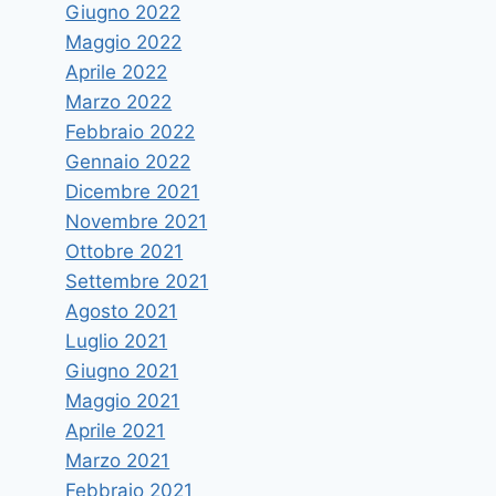
Giugno 2022
Maggio 2022
Aprile 2022
Il vice ministro dell’Economia
Marzo 2022
sen. Morando in visita all’Ateneo
Febbraio 2022
Di
mirrera
16 Maggio 2015
Gennaio 2022
Dicembre 2021
Novembre 2021
Ottobre 2021
Settembre 2021
Agosto 2021
Luglio 2021
Giugno 2021
Maggio 2021
Aprile 2021
Marzo 2021
Febbraio 2021