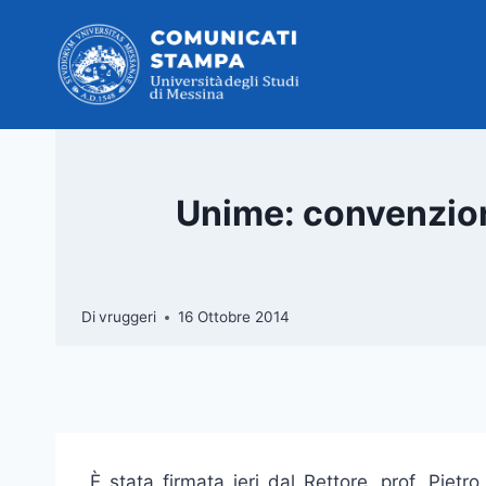
Salta
al
contenuto
Unime: convenzion
Di
vruggeri
16 Ottobre 2014
È stata firmata ieri dal Rettore, prof. Pietr