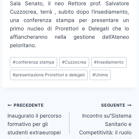
Sala Senato, il neo Rettore prof. Salvatore
Cuzzocrea, terrà , subito dopo l’insediamento,
una conferenza stampa per presentare un
primo nucleo di Prorettori e Delegati che lo
affiancheranno nella gestione dell’Ateneo
peloritano.
Tag
#
conferenza stampa
#
Cuzzocrea
#
insediamento
articolo:
#
presentazione Prorettori e delegati
#
Unime
Navigazione
PRECEDENTE
SEGUENTE
Inaugurato il percorso
Incontro su“Sistema
articoli
formativo per gli
Sanitario e
studenti extraeuropei
Competitività: il ruolo