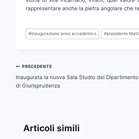
storia di vita incarnano, infatti, quel valo
rappresentare anche la pietra angolare che re
Tag
#
inaugurazione anno accademico
#
presidente Matt
articolo:
Navigazione
PRECEDENTE
Inaugurata la nuova Sala Studio del Dipartimento
articoli
di Giurisprudenza
Articoli simili