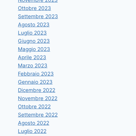
Ottobre 2023
Settembre 2023
Dottorato di Ricerca Honoris
Agosto 2023
causa in Fisica al prof. Sow-Hsin
Luglio 2023
Chen
Giugno 2023
Di
vruggeri
6 Maggio 2014
Maggio 2023
Aprile 2023
Marzo 2023
Febbraio 2023
Gennaio 2023
Dicembre 2022
Novembre 2022
Ottobre 2022
Settembre 2022
Agosto 2022
Luglio 2022