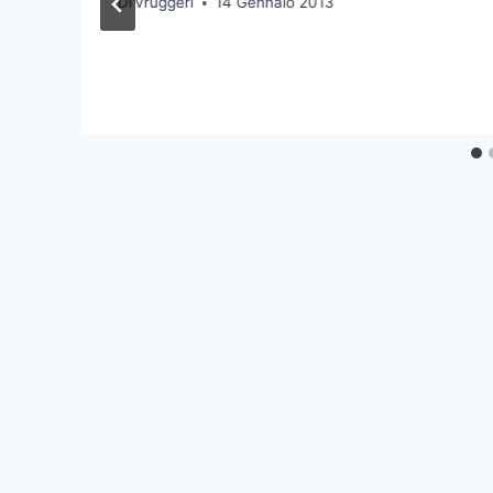
Di
vruggeri
14 Gennaio 2013