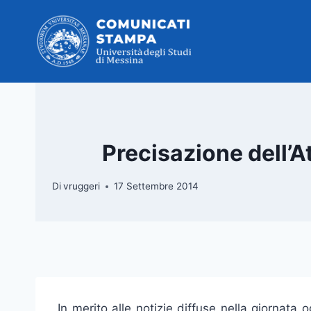
Salta
al
contenuto
Precisazione dell’A
Di
vruggeri
17 Settembre 2014
In merito alle notizie diffuse nella giornata 