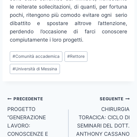
le reiterate sollecitazioni, di quanti, per fortuna
pochi, ritengono più comodo evitare ogni serio
dibattito e spostare altrove l’attenzione,
perdendo l’occasione di farci conoscere
compiutamente i loro progetti.
Tag
#
Comunità accademica
#
Rettore
articolo:
#
Università di Messina
Navigazione
PRECEDENTE
SEGUENTE
PROGETTO
CHIRURGIA
articoli
“GENERAZIONE
TORACICA: CICLO DI
LAVORO:
SEMINARI DEL DOTT.
CONOSCENZE E
ANTHONY CASSANO