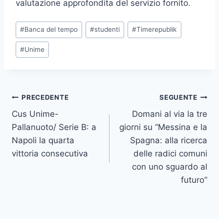
valutazione approfondita del servizio fornito.
Tag
#
Banca del tempo
#
studenti
#
Timerepublik
articolo:
#
Unime
Navigazione
PRECEDENTE
SEGUENTE
Cus Unime-
Domani al via la tre
articoli
Pallanuoto/ Serie B: a
giorni su “Messina e la
Napoli la quarta
Spagna: alla ricerca
vittoria consecutiva
delle radici comuni
con uno sguardo al
futuro”