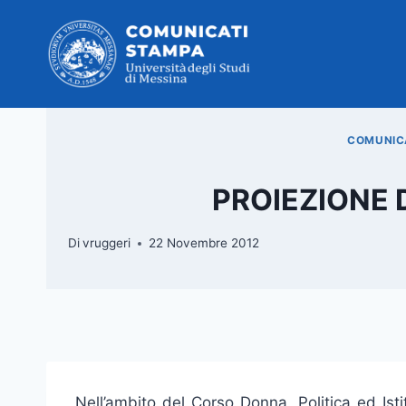
Salta
al
contenuto
COMUNICA
PROIEZIONE 
Di
vruggeri
22 Novembre 2012
Nell’ambito del Corso Donna, Politica ed Is