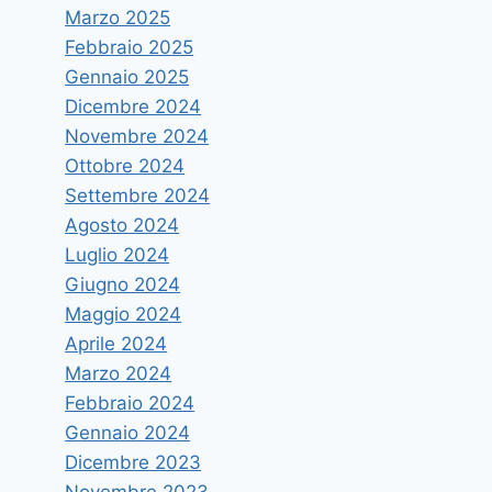
Marzo 2025
Febbraio 2025
Gennaio 2025
Dicembre 2024
Novembre 2024
Ottobre 2024
Settembre 2024
Incontro su“Sistema Sanitario e
Agosto 2024
Competitività: il ruolo degli
Luglio 2024
operatori privati”
Giugno 2024
Maggio 2024
Di
vruggeri
18 Aprile 2018
Aprile 2024
Marzo 2024
Febbraio 2024
Gennaio 2024
Dicembre 2023
Novembre 2023