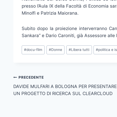
presso l’Aula IX della Facoltà di Economia sarà
Minolfi e Patrizia Maiorana.
Subito dopo la proiezione interverranno Ca
Sankara” e Dario Caroniti, già Assessore alle P
Tag
#
docu-film
#
Donne
#
Libera tutti
#
politica e i
articolo:
Navigazione
PRECEDENTE
DAVIDE MULFARI A BOLOGNA PER PRESENTARE
articoli
UN PROGETTO DI RICERCA SUL CLEARCLOUD