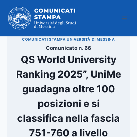
Salta
al
contenuto
COMUNICATI STAMPA UNIVERSITÀ DI MESSINA
Comunicato n. 66
QS World University
Ranking 2025”, UniMe
guadagna oltre 100
posizioni e si
classifica nella fascia
751-760 a livello