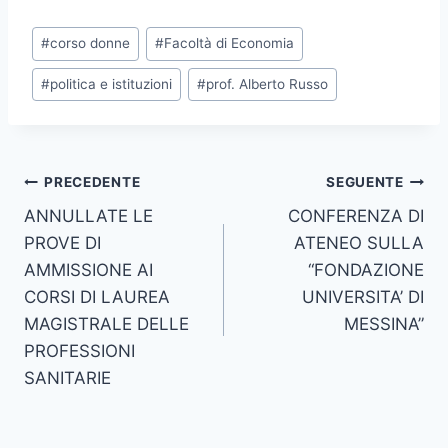
Tag
#
corso donne
#
Facoltà di Economia
articolo:
#
politica e istituzioni
#
prof. Alberto Russo
Navigazione
PRECEDENTE
SEGUENTE
ANNULLATE LE
CONFERENZA DI
articoli
PROVE DI
ATENEO SULLA
AMMISSIONE AI
“FONDAZIONE
CORSI DI LAUREA
UNIVERSITA’ DI
MAGISTRALE DELLE
MESSINA”
PROFESSIONI
SANITARIE