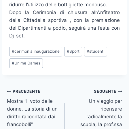
ridurre l’utilizzo delle bottigliette monouso.
Dopo la Cerimonia di chiusura all’Anfiteatro
della Cittadella sportiva , con la premiazione
dei Dipartimenti a podio, seguirà una festa con
Dj-set.
Tag
#
cerimonia inaugurazione
#
Sport
#
studenti
articolo:
#
Unime Games
Navigazione
PRECEDENTE
SEGUENTE
Mostra “Il voto delle
Un viaggio per
articoli
donne. La storia di un
ripensare
diritto raccontata dai
radicalmente la
francobolli”
scuola, la prof.ssa