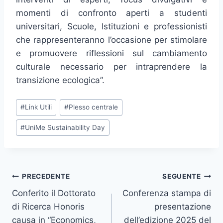
momenti di confronto aperti a studenti
universitari, Scuole, Istituzioni e professionisti
che rappresenteranno l’occasione per stimolare
e promuovere riflessioni sul cambiamento
culturale necessario per intraprendere la
transizione ecologica”.
Tag
#
Link Utili
#
Plesso centrale
articolo:
#
UniMe Sustainability Day
Navigazione
PRECEDENTE
SEGUENTE
Conferito il Dottorato
Conferenza stampa di
articoli
di Ricerca Honoris
presentazione
causa in “Economics,
dell’edizione 2025 del