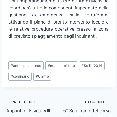
Contemporaneamente, la Prefettura di Messina
coordinerà tutte le componenti impegnate nella
gestione dell’emergenza sulla terraferma,
attivando il piano di pronto intervento locale e
le relative procedure operative presso la zona
di previsto spiaggiamento degli inquinanti.
Tag
#
antinquinamento
#
marina militare
#
Scilla 2014
articolo:
#
seminario
#
Unime
Navigazione
PRECEDENTE
SEGUENTE
Appunti di Fisica: VIII
5° Seminario del corso
articoli